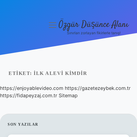
Özgür Düşünce Alanı
menüyü
aç
Sınırları zorlayan fikirlerle tanış!
Anasayfa
Gizlilik Politikası
Yasal Uyarı
ETIKET:
İLK ALEVI KIMDIR
Hakkımızda
https://enjoyablevideo.com
https://gazetezeybek.com.tr
https://fidapeyzaj.com.tr
Sitemap
SIDEBAR
SON YAZILAR