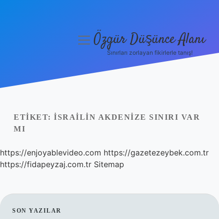
Özgür Düşünce Alanı
menüyü
aç
Sınırları zorlayan fikirlerle tanış!
Anasayfa
Gizlilik Politikası
Yasal Uyarı
ETIKET:
İSRAILIN AKDENIZE SINIRI VAR
MI
Hakkımızda
https://enjoyablevideo.com
https://gazetezeybek.com.tr
https://fidapeyzaj.com.tr
Sitemap
SIDEBAR
SON YAZILAR