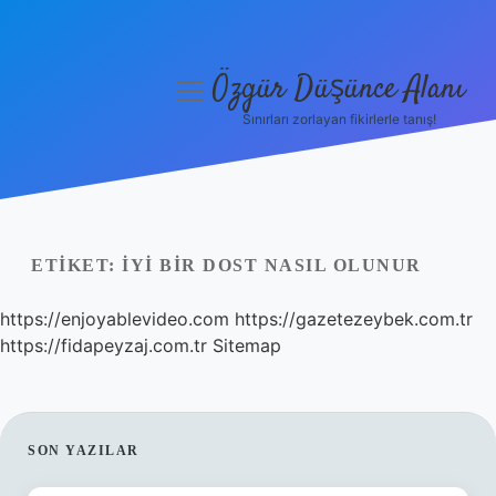
Özgür Düşünce Alanı
menüyü
aç
Sınırları zorlayan fikirlerle tanış!
Anasayfa
Gizlilik Politikası
Yasal Uyarı
ETIKET:
İYI BIR DOST NASIL OLUNUR
Hakkımızda
https://enjoyablevideo.com
https://gazetezeybek.com.tr
https://fidapeyzaj.com.tr
Sitemap
SIDEBAR
SON YAZILAR