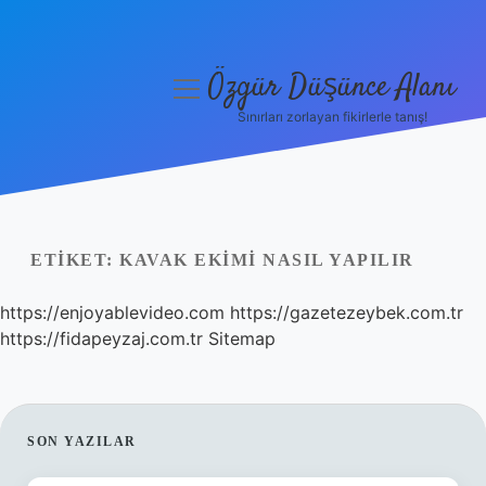
Özgür Düşünce Alanı
menüyü
aç
Sınırları zorlayan fikirlerle tanış!
Anasayfa
Gizlilik Politikası
Yasal Uyarı
ETIKET:
KAVAK EKIMI NASIL YAPILIR
Hakkımızda
https://enjoyablevideo.com
https://gazetezeybek.com.tr
https://fidapeyzaj.com.tr
Sitemap
SIDEBAR
SON YAZILAR