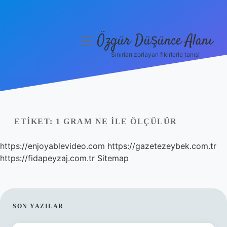
Özgür Düşünce Alanı
menüyü
aç
Sınırları zorlayan fikirlerle tanış!
Anasayfa
Gizlilik Politikası
Yasal Uyarı
ETIKET:
1 GRAM NE ILE ÖLÇÜLÜR
Hakkımızda
https://enjoyablevideo.com
https://gazetezeybek.com.tr
https://fidapeyzaj.com.tr
Sitemap
SIDEBAR
SON YAZILAR