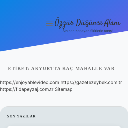
Özgür Düşünce Alanı
menüyü
aç
Sınırları zorlayan fikirlerle tanış!
Anasayfa
Gizlilik Politikası
Yasal Uyarı
ETIKET:
AKYURTTA KAÇ MAHALLE VAR
Hakkımızda
https://enjoyablevideo.com
https://gazetezeybek.com.tr
https://fidapeyzaj.com.tr
Sitemap
SIDEBAR
SON YAZILAR