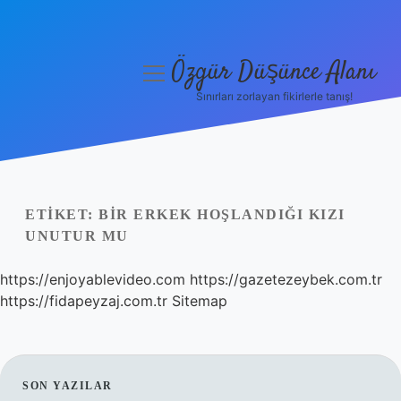
Özgür Düşünce Alanı
menüyü
aç
Sınırları zorlayan fikirlerle tanış!
Anasayfa
Gizlilik Politikası
Yasal Uyarı
ETIKET:
BIR ERKEK HOŞLANDIĞI KIZI
UNUTUR MU
Hakkımızda
https://enjoyablevideo.com
https://gazetezeybek.com.tr
https://fidapeyzaj.com.tr
Sitemap
SIDEBAR
SON YAZILAR