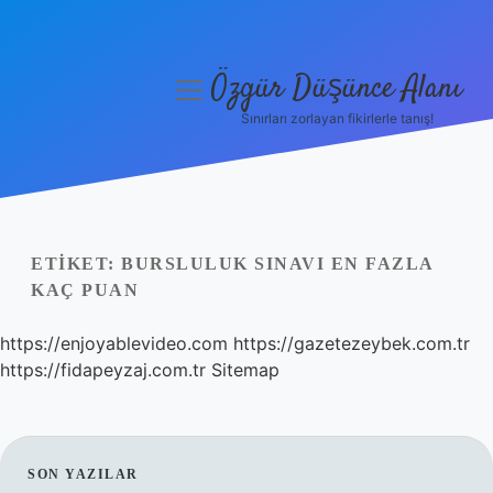
Özgür Düşünce Alanı
menüyü
aç
Sınırları zorlayan fikirlerle tanış!
Anasayfa
Gizlilik Politikası
Yasal Uyarı
ETIKET:
BURSLULUK SINAVI EN FAZLA
KAÇ PUAN
Hakkımızda
https://enjoyablevideo.com
https://gazetezeybek.com.tr
https://fidapeyzaj.com.tr
Sitemap
SIDEBAR
SON YAZILAR