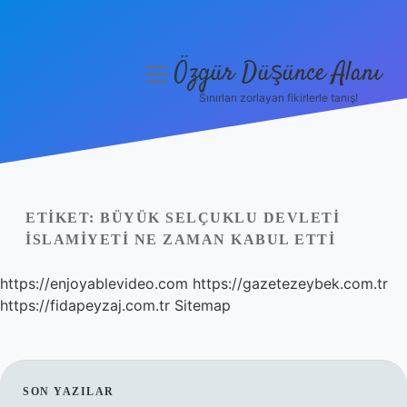
Özgür Düşünce Alanı
menüyü
aç
Sınırları zorlayan fikirlerle tanış!
Anasayfa
Gizlilik Politikası
Yasal Uyarı
ETIKET:
BÜYÜK SELÇUKLU DEVLETI
İSLAMIYETI NE ZAMAN KABUL ETTI
Hakkımızda
https://enjoyablevideo.com
https://gazetezeybek.com.tr
https://fidapeyzaj.com.tr
Sitemap
SIDEBAR
SON YAZILAR