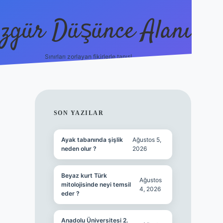
zgür Düşünce Alanı
Sınırları zorlayan fikirlerle tanış!
betexper
SIDEBAR
SON YAZILAR
Ayak tabanında şişlik
Ağustos 5,
neden olur ?
2026
Beyaz kurt Türk
Ağustos
mitolojisinde neyi temsil
4, 2026
eder ?
Anadolu Üniversitesi 2.