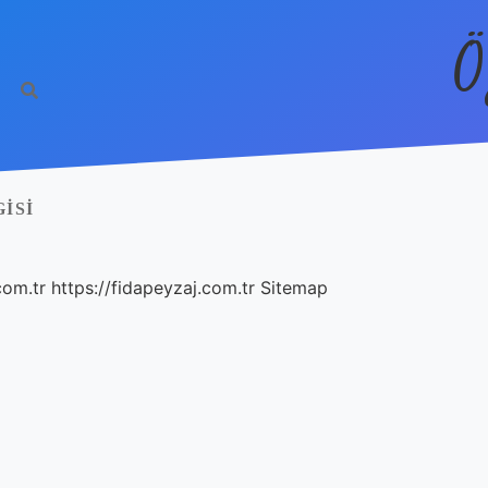
Ö
ISI
com.tr
https://fidapeyzaj.com.tr
Sitemap