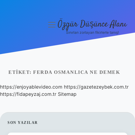
Özgür Düşünce Alanı
menüyü
aç
Sınırları zorlayan fikirlerle tanış!
Anasayfa
Gizlilik Politikası
Yasal Uyarı
ETIKET:
FERDA OSMANLICA NE DEMEK
Hakkımızda
https://enjoyablevideo.com
https://gazetezeybek.com.tr
https://fidapeyzaj.com.tr
Sitemap
SIDEBAR
SON YAZILAR