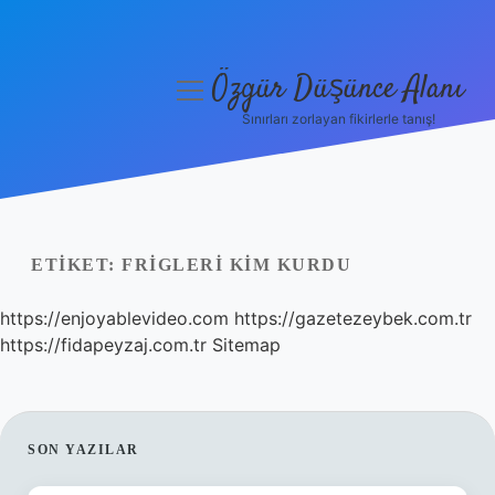
Özgür Düşünce Alanı
menüyü
aç
Sınırları zorlayan fikirlerle tanış!
Anasayfa
Gizlilik Politikası
Yasal Uyarı
ETIKET:
FRIGLERI KIM KURDU
Hakkımızda
https://enjoyablevideo.com
https://gazetezeybek.com.tr
https://fidapeyzaj.com.tr
Sitemap
SIDEBAR
SON YAZILAR