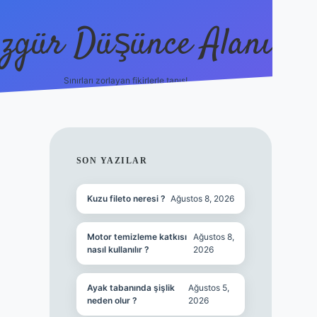
zgür Düşünce Alanı
Sınırları zorlayan fikirlerle tanış!
betexper
SIDEBAR
SON YAZILAR
Kuzu fileto neresi ?
Ağustos 8, 2026
Motor temizleme katkısı
Ağustos 8,
nasıl kullanılır ?
2026
Ayak tabanında şişlik
Ağustos 5,
neden olur ?
2026