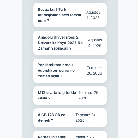
Beyaz kurt Türk
Ağustos
mitolojisinde neyi temsil
4, 2026
eder ?
Anadolu Üniversitesi 2.
Ağustos
Üniversite Kayıt 2025 Ne
4, 2026
Zaman Yapılacak ?
Yapılandırma borcu
Temmuz
ödendikten sonra ne
26, 2026
zaman açılır ?
M12 cıvata kaç torkla
Temmuz 25,
sıkılır ?
2026
8 GB 128 GB ne
Temmuz 24,
demek ?
2026
Kafkas’ın sahibi
Temmuz 23,