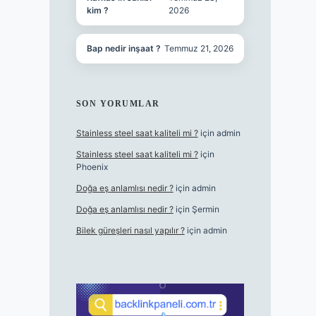
kim ?
2026
Bap nedir inşaat ?
Temmuz 21, 2026
SON YORUMLAR
Stainless steel saat kaliteli mi ?
için
admin
Stainless steel saat kaliteli mi ?
için
Phoenix
Doğa eş anlamlısı nedir ?
için
admin
Doğa eş anlamlısı nedir ?
için
Şermin
Bilek güreşleri nasıl yapılır ?
için
admin