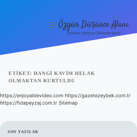
Özgür Düşünce Alanı
menüyü
aç
Sınırları zorlayan fikirlerle tanış!
Anasayfa
Gizlilik Politikası
Yasal Uyarı
ETIKET:
HANGI KAVIM HELAK
OLMAKTAN KURTULDU
Hakkımızda
https://enjoyablevideo.com
https://gazetezeybek.com.tr
https://fidapeyzaj.com.tr
Sitemap
SIDEBAR
SON YAZILAR