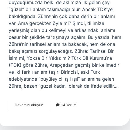
duyduğumuzda belki de aklımıza ilk gelen şey,
“güzel” bir anlam taşımadığı olur. Ancak TDK’ye
bakıldığında, Zühre’nin çok daha derin bir anlamı
var. Ama gerçekten öyle mi? Şimdi, dilimize
yerleşmiş olan bu kelimeyi ve arkasındaki anlamı
cesur bir şekilde tartışmaya açalım. Bu yazıda, hem
Zühre’nin tarihsel anlamına bakacak, hem de ona
bakış açımızı sorgulayacağız. Zühre: Tarihsel Bir
İsim mi, Yoksa Bir Yıldız mı? Türk Dil Kurumu’na
(TDK) göre Zühre, Arapçadan geçmiş bir kelimedir
ve iki farklı anlam taşır: Birincisi, eski Türk
edebiyatında “büyüleyici, ışıl ışıl” anlamına gelen
Zühre, bazen “güzel kadın” olarak da ifade edilir.…
Zühre
Devamını okuyun
14 Yorum
ne
demek
TDK
?