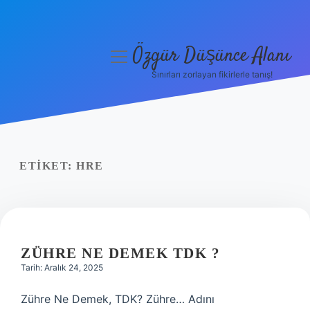
Özgür Düşünce Alanı
menüyü
aç
Sınırları zorlayan fikirlerle tanış!
Anasayfa
Gizlilik Politikası
Yasal Uyarı
ETIKET:
HRE
Hakkımızda
ZÜHRE NE DEMEK TDK ?
Tarih: Aralık 24, 2025
Zühre Ne Demek, TDK? Zühre… Adını