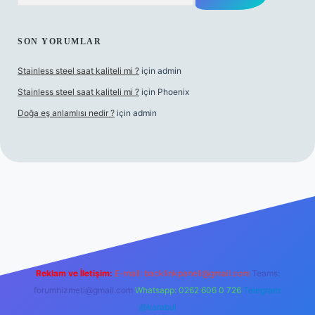
SON YORUMLAR
Stainless steel saat kaliteli mi ?
için
admin
Stainless steel saat kaliteli mi ?
için
Phoenix
Doğa eş anlamlısı nedir ?
için
admin
texper
Reklam ve İletişim:
E-mail:
backlinkpaneli@gmail.com
Teams:
forumhizmeti@gmail.com
Whatsapp: 0262 606 0 726
Telegram:
@karabul