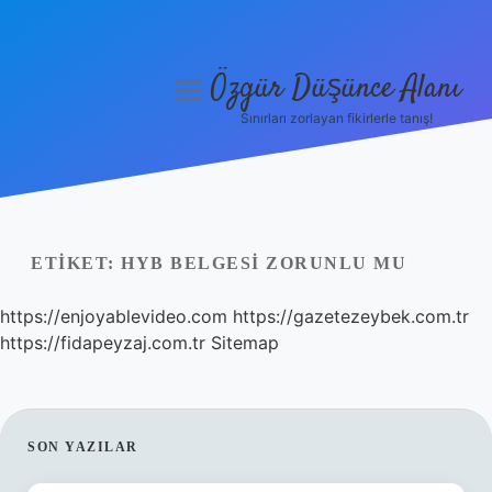
Özgür Düşünce Alanı
menüyü
aç
Sınırları zorlayan fikirlerle tanış!
Anasayfa
Gizlilik Politikası
Yasal Uyarı
ETIKET:
HYB BELGESI ZORUNLU MU
Hakkımızda
https://enjoyablevideo.com
https://gazetezeybek.com.tr
https://fidapeyzaj.com.tr
Sitemap
SIDEBAR
SON YAZILAR