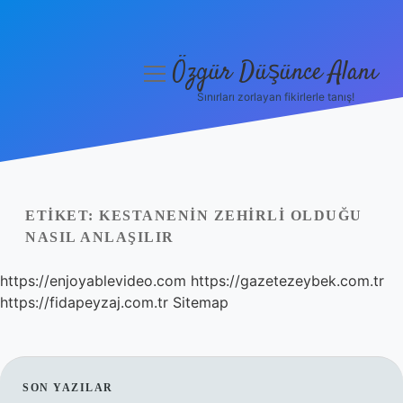
Özgür Düşünce Alanı
menüyü
aç
Sınırları zorlayan fikirlerle tanış!
Anasayfa
Gizlilik Politikası
Yasal Uyarı
ETIKET:
KESTANENIN ZEHIRLI OLDUĞU
NASIL ANLAŞILIR
Hakkımızda
https://enjoyablevideo.com
https://gazetezeybek.com.tr
https://fidapeyzaj.com.tr
Sitemap
SIDEBAR
SON YAZILAR