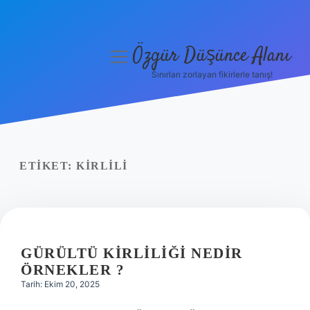
Özgür Düşünce Alanı
menüyü
aç
Sınırları zorlayan fikirlerle tanış!
Anasayfa
Gizlilik Politikası
Yasal Uyarı
ETIKET:
KIRLILI
Hakkımızda
GÜRÜLTÜ KIRLILIĞI NEDIR
ÖRNEKLER ?
Tarih: Ekim 20, 2025