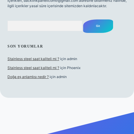
içerikleri,
backlinkpanelicomtr@gmail.com
adresine bildirmeniz halinde,
ilgili içerikler yasal süre içerisinde sitemizden kaldırılacaktır.
Arama
SON YORUMLAR
Stainless steel saat kaliteli mi ?
için
admin
Stainless steel saat kaliteli mi ?
için
Phoenix
Doğa eş anlamlısı nedir ?
için
admin
exper