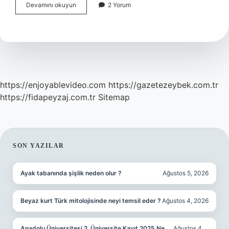
Gürültü
Devamını okuyun
2 Yorum
kirliliği
nedir
örnekler
?
https://enjoyablevideo.com
https://gazetezeybek.com.tr
https://fidapeyzaj.com.tr
Sitemap
SIDEBAR
SON YAZILAR
Ayak tabanında şişlik neden olur ?
Ağustos 5, 2026
Beyaz kurt Türk mitolojisinde neyi temsil eder ?
Ağustos 4, 2026
Anadolu Üniversitesi 2. Üniversite Kayıt 2025 Ne
Ağustos 4,