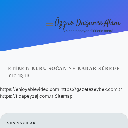
Özgür Düşünce Alanı
menüyü
aç
Sınırları zorlayan fikirlerle tanış!
Anasayfa
Gizlilik Politikası
Yasal Uyarı
ETIKET:
KURU SOĞAN NE KADAR SÜREDE
YETIŞIR
Hakkımızda
https://enjoyablevideo.com
https://gazetezeybek.com.tr
https://fidapeyzaj.com.tr
Sitemap
SIDEBAR
SON YAZILAR