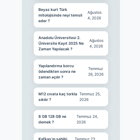
Beyaz kurt Türk
Ağustos
mitolojisinde neyi temsil
4, 2026
eder ?
Anadolu Üniversitesi 2.
Ağustos
Üniversite Kayıt 2025 Ne
4, 2026
Zaman Yapılacak ?
Yapılandırma borcu
Temmuz
ödendikten sonra ne
26, 2026
zaman açılır ?
M12 cıvata kaç torkla
Temmuz 25,
sıkılır ?
2026
8 GB 128 GB ne
Temmuz 24,
demek ?
2026
Kafkas’ın sahibi
Temmuz 23,