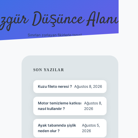
zgür Düşünce Alanı
Sınırları zorlayan fikirlerle tanış!
betexper
SIDEBAR
SON YAZILAR
Kuzu fileto neresi ?
Ağustos 8, 2026
Motor temizleme katkısı
Ağustos 8,
nasıl kullanılır ?
2026
Ayak tabanında şişlik
Ağustos 5,
neden olur ?
2026