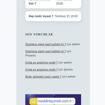
kim ?
2026
Bap nedir inşaat ?
Temmuz 21, 2026
SON YORUMLAR
Stainless steel saat kaliteli mi ?
için
admin
Stainless steel saat kaliteli mi ?
için
Phoenix
Doğa eş anlamlısı nedir ?
için
admin
Doğa eş anlamlısı nedir ?
için
Şermin
Bilek güreşleri nasıl yapılır ?
için
admin