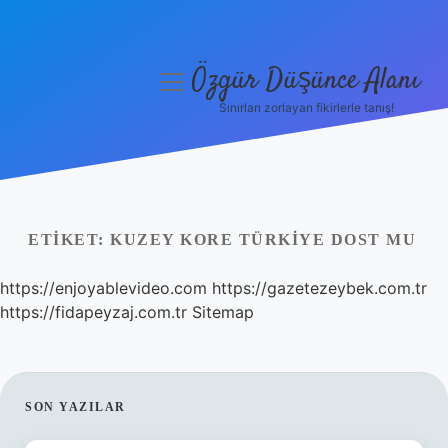
Özgür Düşünce Alanı
menüyü
aç
Sınırları zorlayan fikirlerle tanış!
Anasayfa
Gizlilik Politikası
Yasal Uyarı
ETIKET:
KUZEY KORE TÜRKIYE DOST MU
Hakkımızda
https://enjoyablevideo.com
https://gazetezeybek.com.tr
https://fidapeyzaj.com.tr
Sitemap
SIDEBAR
SON YAZILAR