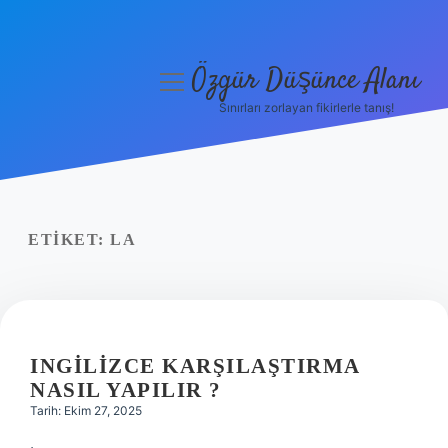
Özgür Düşünce Alanı
menüyü
aç
Sınırları zorlayan fikirlerle tanış!
Anasayfa
Gizlilik Politikası
Yasal Uyarı
ETIKET:
LA
Hakkımızda
INGILIZCE KARŞILAŞTIRMA
NASIL YAPILIR ?
Tarih: Ekim 27, 2025