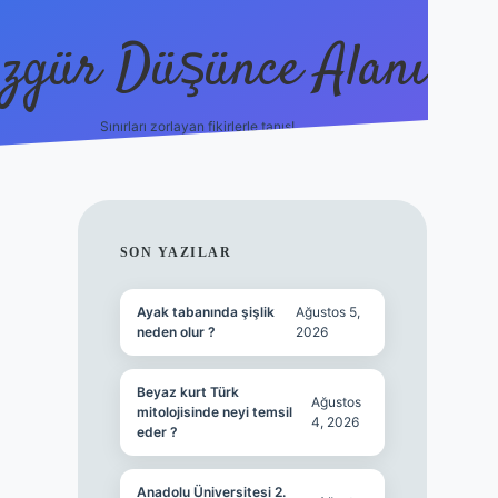
zgür Düşünce Alanı
Sınırları zorlayan fikirlerle tanış!
betexper
SIDEBAR
SON YAZILAR
Ayak tabanında şişlik
Ağustos 5,
neden olur ?
2026
Beyaz kurt Türk
Ağustos
mitolojisinde neyi temsil
4, 2026
eder ?
Anadolu Üniversitesi 2.