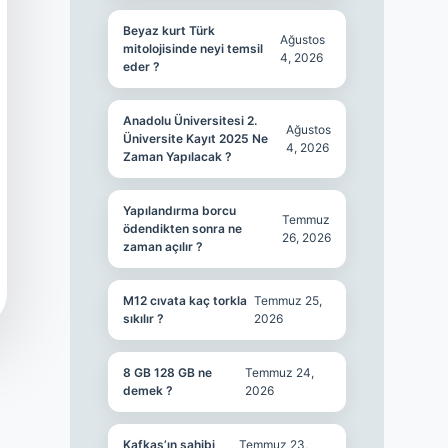
Beyaz kurt Türk
Ağustos
mitolojisinde neyi temsil
4, 2026
eder ?
Anadolu Üniversitesi 2.
Ağustos
Üniversite Kayıt 2025 Ne
4, 2026
Zaman Yapılacak ?
Yapılandırma borcu
Temmuz
ödendikten sonra ne
26, 2026
zaman açılır ?
M12 cıvata kaç torkla
Temmuz 25,
sıkılır ?
2026
8 GB 128 GB ne
Temmuz 24,
demek ?
2026
Kafkas’ın sahibi
Temmuz 23,