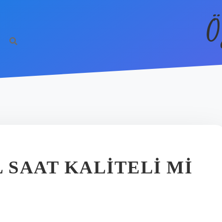
Ö
 SAAT KALITELI MI