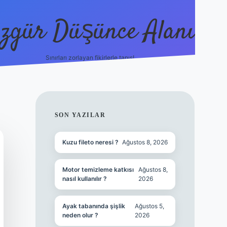
zgür Düşünce Alanı
Sınırları zorlayan fikirlerle tanış!
betexper
SIDEBAR
SON YAZILAR
Kuzu fileto neresi ?
Ağustos 8, 2026
Motor temizleme katkısı
Ağustos 8,
nasıl kullanılır ?
2026
Ayak tabanında şişlik
Ağustos 5,
neden olur ?
2026