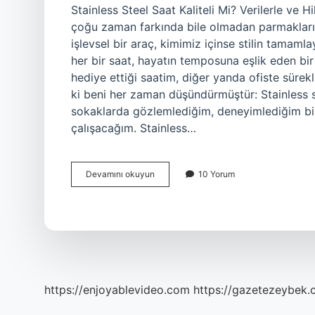
Stainless Steel Saat Kaliteli Mi? Verilerle ve 
çoğu zaman farkında bile olmadan parmaklarımı
işlevsel bir araç, kimimiz içinse stilin tamamla
her bir saat, hayatın temposuna eşlik eden bir
hediye ettiği saatim, diğer yanda ofiste süre
ki beni her zaman düşündürmüştür: Stainless s
sokaklarda gözlemlediğim, deneyimlediğim bi
çalışacağım. Stainless…
Stainless
Devamını okuyun
10 Yorum
steel
saat
kaliteli
mi
?
https://enjoyablevideo.com
https://gazetezeybek.