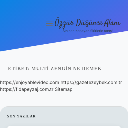
Özgür Düşünce Alanı
menüyü
aç
Sınırları zorlayan fikirlerle tanış!
Anasayfa
Gizlilik Politikası
Yasal Uyarı
ETIKET:
MULTI ZENGIN NE DEMEK
Hakkımızda
https://enjoyablevideo.com
https://gazetezeybek.com.tr
https://fidapeyzaj.com.tr
Sitemap
SIDEBAR
SON YAZILAR