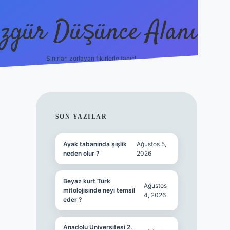
zgür Düşünce Alanı
Sınırları zorlayan fikirlerle tanış!
betexper
SIDEBAR
SON YAZILAR
Ayak tabanında şişlik
Ağustos 5,
neden olur ?
2026
Beyaz kurt Türk
Ağustos
mitolojisinde neyi temsil
4, 2026
eder ?
Anadolu Üniversitesi 2.