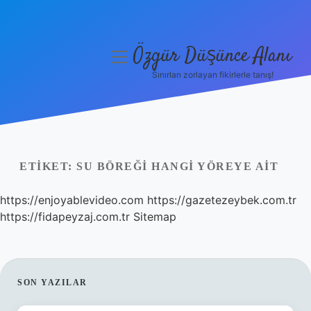
Özgür Düşünce Alanı
menüyü
aç
Sınırları zorlayan fikirlerle tanış!
Anasayfa
Gizlilik Politikası
Yasal Uyarı
ETIKET:
SU BÖREĞI HANGI YÖREYE AIT
Hakkımızda
https://enjoyablevideo.com
https://gazetezeybek.com.tr
https://fidapeyzaj.com.tr
Sitemap
SIDEBAR
SON YAZILAR