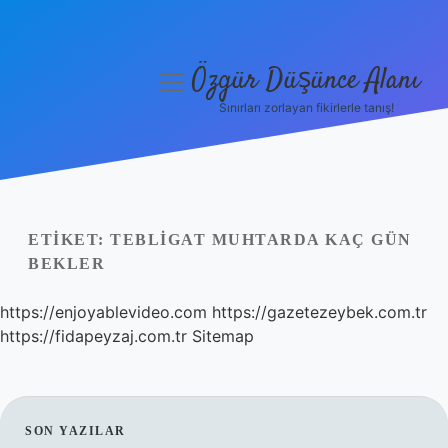
Özgür Düşünce Alanı
menüyü
aç
Sınırları zorlayan fikirlerle tanış!
Anasayfa
Gizlilik Politikası
Yasal Uyarı
ETIKET:
TEBLIGAT MUHTARDA KAÇ GÜN
BEKLER
Hakkımızda
https://enjoyablevideo.com
https://gazetezeybek.com.tr
https://fidapeyzaj.com.tr
Sitemap
SIDEBAR
SON YAZILAR