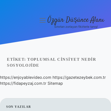
Özgür Düşünce Alanı
menüyü
aç
Sınırları zorlayan fikirlerle tanış!
Anasayfa
Gizlilik Politikası
Yasal Uyarı
ETIKET:
TOPLUMSAL CINSIYET NEDIR
SOSYOLOJIDE
Hakkımızda
https://enjoyablevideo.com
https://gazetezeybek.com.tr
https://fidapeyzaj.com.tr
Sitemap
SIDEBAR
SON YAZILAR