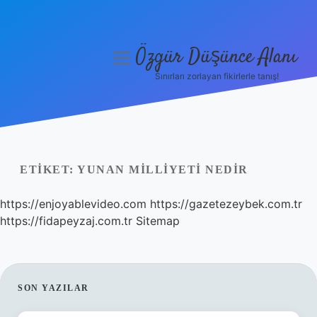
Özgür Düşünce Alanı
menüyü
aç
Sınırları zorlayan fikirlerle tanış!
Anasayfa
Gizlilik Politikası
Yasal Uyarı
ETIKET:
YUNAN MILLIYETI NEDIR
Hakkımızda
https://enjoyablevideo.com
https://gazetezeybek.com.tr
https://fidapeyzaj.com.tr
Sitemap
SIDEBAR
SON YAZILAR