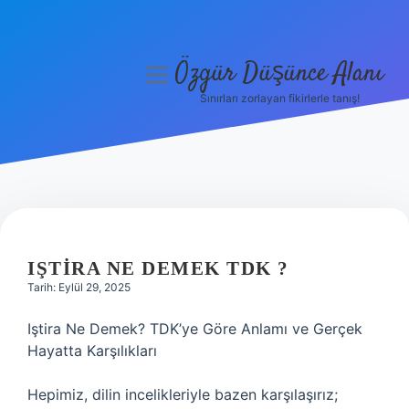
Özgür Düşünce Alanı
menüyü
aç
Sınırları zorlayan fikirlerle tanış!
Anasayfa
Gizlilik Politikası
Yasal Uyarı
Hakkımızda
IŞTIRA NE DEMEK TDK ?
Tarih: Eylül 29, 2025
Iştira Ne Demek? TDK’ye Göre Anlamı ve Gerçek
Hayatta Karşılıkları
Hepimiz, dilin incelikleriyle bazen karşılaşırız;