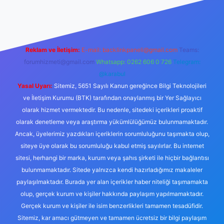
texper
Reklam ve İletişim:
E-mail:
backlinkpaneli@gmail.com
Teams:
forumhizmeti@gmail.com
Whatsapp: 0262 606 0 726
Telegram:
@karabul
Yasal Uyarı:
Sitemiz, 5651 Sayılı Kanun gereğince Bilgi Teknolojileri
ve İletişim Kurumu (BTK) tarafından onaylanmış bir Yer Sağlayıcı
olarak hizmet vermektedir. Bu nedenle, sitedeki içerikleri proaktif
olarak denetleme veya araştırma yükümlülüğümüz bulunmamaktadır.
Ancak, üyelerimiz yazdıkları içeriklerin sorumluluğunu taşımakta olup,
siteye üye olarak bu sorumluluğu kabul etmiş sayılırlar. Bu internet
sitesi, herhangi bir marka, kurum veya şahıs şirketi ile hiçbir bağlantısı
bulunmamaktadır. Sitede yalnızca kendi hazırladığımız makaleler
paylaşılmaktadır. Burada yer alan içerikler haber niteliği taşımamakta
olup, gerçek kurum ve kişiler hakkında paylaşım yapılmamaktadır.
Gerçek kurum ve kişiler ile isim benzerlikleri tamamen tesadüfidir.
Sitemiz, kar amacı gütmeyen ve tamamen ücretsiz bir bilgi paylaşım