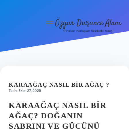
Özgür Düşünce Alanı
menüyü
aç
Sınırları zorlayan fikirlerle tanış!
Anasayfa
Gizlilik Politikası
Yasal Uyarı
Hakkımızda
KARAAĞAÇ NASIL BIR AĞAÇ ?
Tarih: Ekim 27, 2025
KARAAĞAÇ NASIL BIR
AĞAÇ? DOĞANIN
SABRINI VE GÜCÜNÜ