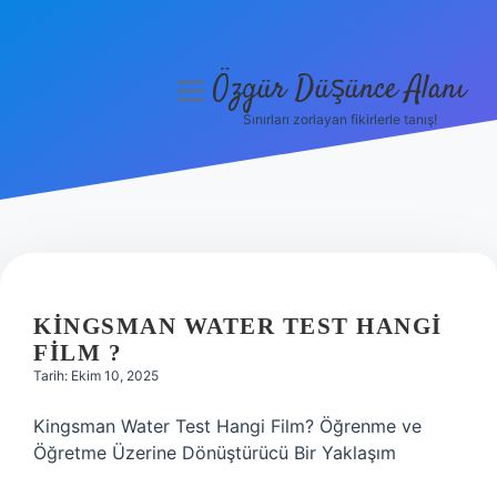
Özgür Düşünce Alanı
menüyü
aç
Sınırları zorlayan fikirlerle tanış!
Anasayfa
Gizlilik Politikası
Yasal Uyarı
Hakkımızda
KINGSMAN WATER TEST HANGI
FILM ?
Tarih: Ekim 10, 2025
Kingsman Water Test Hangi Film? Öğrenme ve
Öğretme Üzerine Dönüştürücü Bir Yaklaşım