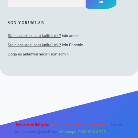
SON YORUMLAR
Stainless steel saat kaliteli mi ?
için
admin
Stainless steel saat kaliteli mi ?
için
Phoenix
Doğa eş anlamlısı nedir ?
için
admin
exper
Reklam ve İletişim:
E-mail:
backlinkpaneli@gmail.com
Teams:
forumhizmeti@gmail.com
Whatsapp: 0262 606 0 726
Telegram: