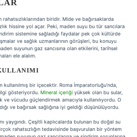
LAR
 rahatsızlıklarından biridir. Mide ve bağırsaklarda
sızlık hissine yol açar. Peki, maden suyu bu tür sancılara
indirim sistemine sağladığı faydalar pek çok kültürde
şmalar ve sağlık uzmanlarının görüşleri, bu konuyu
maden suyunun gaz sancısına olan etkilerini, tarihsel
ları ele alalım.
KULLANIMI
 kullanılmış bir içecektir. Roma İmparatorluğu’nda,
r ilgi gösteriyordu.
Mineral içeriği
yüksek olan bu sular,
mak ve vücudu güçlendirmek amacıyla kullanılıyordu. O
ığı ve bağırsak sağlığına iyi geldiği düşünülüyordu.
ı yaygındı. Çeşitli kaplıcalarda bulunan bu doğal su
birçok rahatsızlığın tedavisinde başvurulan bir yöntem
 maden suyunun gaz sancılarına ve sindirim sorunlarına