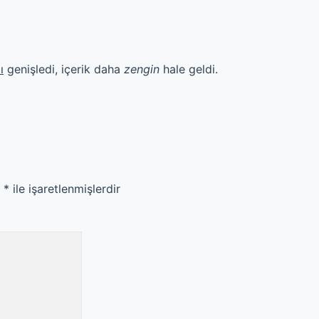
ı
genişledi, içerik daha
zengin
hale geldi.
r
*
ile işaretlenmişlerdir