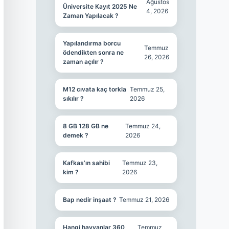
Ağustos
Üniversite Kayıt 2025 Ne
4, 2026
Zaman Yapılacak ?
Yapılandırma borcu
Temmuz
ödendikten sonra ne
26, 2026
zaman açılır ?
M12 cıvata kaç torkla
Temmuz 25,
sıkılır ?
2026
8 GB 128 GB ne
Temmuz 24,
demek ?
2026
Kafkas’ın sahibi
Temmuz 23,
kim ?
2026
Bap nedir inşaat ?
Temmuz 21, 2026
Hangi hayvanlar 360
Temmuz