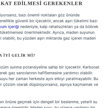
KKAT EDILMESI GEREKENLER
yorsanız, bazı önemli noktaları göz önünde
likle güvenli bir içecektir, ancak aşırı tüketimi bazı
um içeriği
nedeniyle, kalp rahatsızlıkları ya da böbrek
a tüketmemesi önerilmektedir. Ayrıca, maden suyunun
ici olabilir, bu yüzden aşırı miktarda gaz içeren maden
 İYI GELIR MI?
özüm sunma potansiyeline sahip bir içecektir. Karbonat
erek gaz sancılarının hafiflemesine yardımcı olabilir.
suyu her zaman herkeste aynı etkiyi yaratmayabilir. Bu
bir çözüm olarak düşünüyorsanız, aşırıya kaçmamak ve
ının önüne geçmek için dengeli bir beslenme, yeterli su
erece önemlidir. Maden suyu, bu sürece yardımcı bir