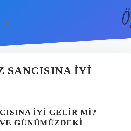
Ö
 SANCISINA IYI
ISINA İYI GELIR MI?
 VE GÜNÜMÜZDEKI