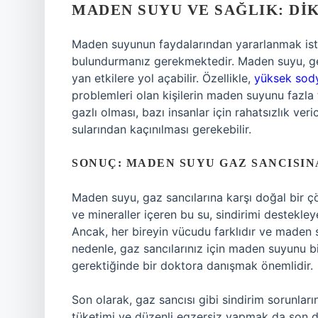
MADEN SUYU VE SAĞLIK: DI
Maden suyunun faydalarından yararlanmak isti
bulundurmanız gerekmektedir. Maden suyu, genel
yan etkilere yol açabilir. Özellikle,
yüksek sody
problemleri olan kişilerin maden suyunu fazl
gazlı olması, bazı insanlar için rahatsızlık ver
sularından kaçınılması gerekebilir.
SONUÇ: MADEN SUYU GAZ SANCISINA
Maden suyu, gaz sancılarına karşı doğal bir ç
ve mineraller içeren bu su, sindirimi destekley
Ancak, her bireyin vücudu farklıdır ve maden 
nedenle, gaz sancılarınız için maden suyunu 
gerektiğinde bir doktora danışmak önemlidir.
Son olarak, gaz sancısı gibi sindirim sorunlar
tüketimi ve düzenli egzersiz yapmak da son d