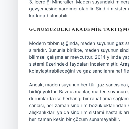
3. İçerdiği Mineraller: Maden suyundaki miner
gevşemesine yardımcı olabilir. Sindirim sistemi
katkıda bulunabilir.
GÜNÜMÜZDEKI AKADEMIK TARTIŞM
Modern tıbbın ışığında, maden suyunun gaz san
sınırlıdır. Bununla birlikte, maden suyunun sind
bilimsel çalışmalar mevcuttur. 2014 yılında y
sistemi üzerindeki faydaları incelenmiştir. Ara
kolaylaştırabileceğini ve gaz sancılarını hafif
Ancak, maden suyunun her tür gaz sancısına
birliği yoktur. Bazı uzmanlar, maden suyunun sa
durumlarda ise herhangi bir rahatlama sağlamadı
sancısı, her zaman sindirim bozukluklarından
alışkanlıkları ya da sindirim sistemi hastalıkla
her zaman kesin bir çözüm sunamayabilir.