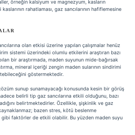
aller, örneğin kalsiyum ve magnezyum, kasların
 kaslarının rahatlaması, gaz sancılarının hafiflemesine
ALAR
cılarına olan etkisi üzerine yapılan çalışmalar henüz
irim sistemi üzerindeki olumlu etkilerini araştıran bazı
apılan bir araştırmada, maden suyunun mide-bağırsak
ştırma, mineral içeriği zengin maden sularının sindirimi
letebileceğini göstermektedir.
 çözüm sunup sunamayacağı konusunda kesin bir görüş
dece belirli tip gaz sancılarına etkili olduğunu, bazı
ğını belirtmektedirler. Özellikle, şişkinlik ve gaz
 kaynaklanmaz; bazen stres, kötü beslenme
rı gibi faktörler de etkili olabilir. Bu yüzden maden suyu