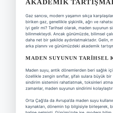
AKADEMIK TARTIŞMA
Gaz sancısı, modern yaşamın sıkça karşılaşılan
biriken gaz, genellikle şişkinlik, ağrı ve rahat
iyi gelir mi? Tarihsel olarak, maden suyunun s
bilinmekteydi. Ancak günümüzde, bilimsel çalı
daha net bir şekilde aydınlatmaktadır. Gelin, 
arka planını ve günümüzdeki akademik tartışma
MADEN SUYUNUN TARIHSEL 
Maden suyu, antik dönemlerden beri sağlık için
özellikle zengin sınıflar, şifalı sulara büyük bi
sindirim sistemini rahatlatmak, toksinleri at
zamanlar, maden suyunun sindirimi kolaylaştırd
Orta Çağ’da da Avrupa’da maden suyu kullanım
kaynakları, dönemin tıp bilgisiyle birleşerek, 
haline gelmişti. Günümüzde ise, modern bilim