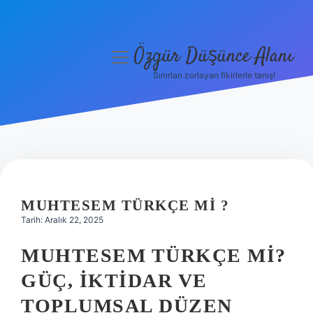
Özgür Düşünce Alanı
menüyü
aç
Sınırları zorlayan fikirlerle tanış!
Anasayfa
Gizlilik Politikası
Yasal Uyarı
Hakkımızda
MUHTESEM TÜRKÇE MI ?
Tarih: Aralık 22, 2025
MUHTESEM TÜRKÇE MI?
GÜÇ, İKTIDAR VE
TOPLUMSAL DÜZEN